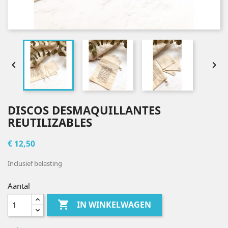


DISCOS DESMAQUILLANTES
REUTILIZABLES
€ 12,50
Inclusief belasting
Aantal

IN WINKELWAGEN