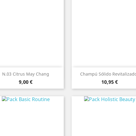
Vista rápida
Vista rápida


N.03 Citrus May Chang
Champú Sólido Revitalizad
Precio
Precio
9,00 €
10,95 €