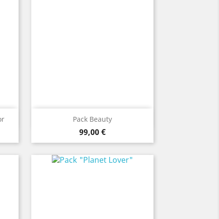
Vista rápida

or
Pack Beauty
Precio
99,00 €