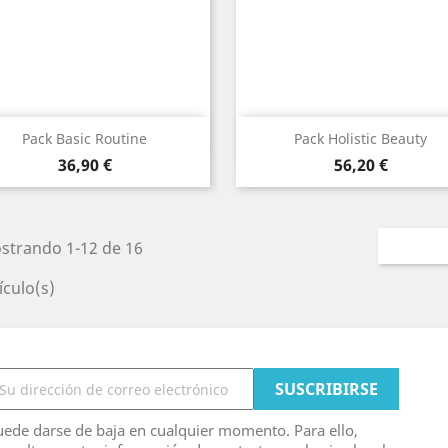
Vista rápida
Vista rápida


Pack Basic Routine
Pack Holistic Beauty
Precio
Precio
36,90 €
56,20 €
strando 1-12 de 16
ículo(s)
ede darse de baja en cualquier momento. Para ello,