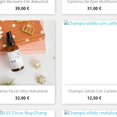
Vista rápida
Vista rápida


ght Recovery Con Bakuchiol
Contorno De Ojos Multifunc
Precio
Precio
39,00 €
31,00 €
Vista rápida
Vista rápida


ema Facial Ultra Hidratante
Champú Sólido Con Carbón.
Precio
Precio
32,00 €
12,50 €