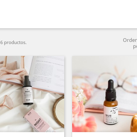
Orde
6 productos.
p