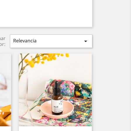
nar
Relevancia

or: