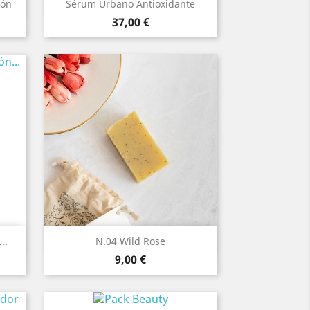
Vista rápida

ión
Sérum Urbano Antioxidante
Precio
37,00 €
Vista rápida

..
N.04 Wild Rose
Precio
9,00 €